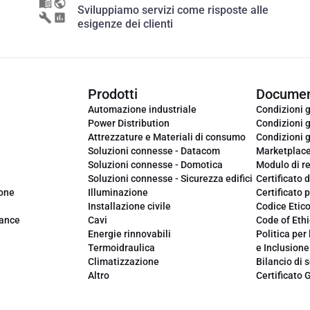
Sviluppiamo servizi come risposte alle
esigenze dei clienti
Prodotti
Documen
Automazione industriale
Condizioni g
Power Distribution
Condizioni g
Attrezzature e Materiali di consumo
Condizioni g
Soluzioni connesse - Datacom
Marketplac
Soluzioni connesse - Domotica
Modulo di r
Soluzioni connesse - Sicurezza edifici
Certificato d
ione
Illuminazione
Certificato p
Installazione civile
Codice Etic
iance
Cavi
Code of Ethi
Energie rinnovabili
Politica per 
Termoidraulica
e Inclusione
Climatizzazione
Bilancio di s
Altro
Certificato 