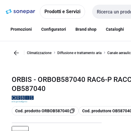
Vai alla
Vai
navigazione
alla
Prodotti e Servizi
Cerca input
pagina
Promozioni
Configuratori
Brand shop
Cataloghi
Climatizzazione
Diffusione e trattamento aria
Canale aerauli
ORBIS - ORBOB587040 RAC6-P RAC
OB587040
copia
copia
Cod. prodotto ORBOB587040
Cod. produttore OB58704