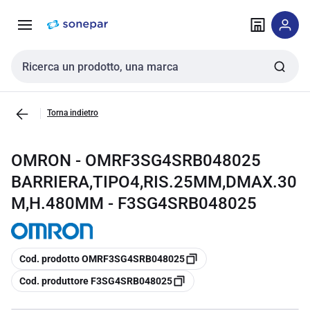
Vai alla
Vai
navigazione
alla
pagina
Cerca input
Torna indietro
OMRON - OMRF3SG4SRB048025
BARRIERA,TIPO4,RIS.25MM,DMAX.30
M,H.480MM - F3SG4SRB048025
copia
Cod. prodotto OMRF3SG4SRB048025
copia
Cod. produttore F3SG4SRB048025