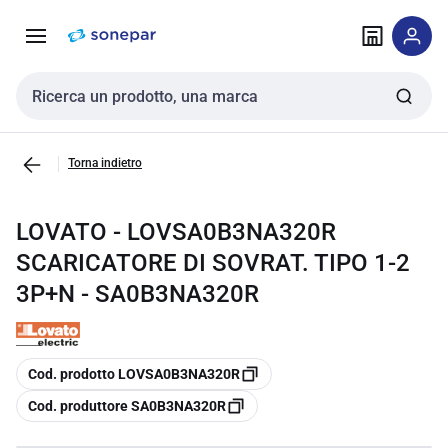
Vai alla
Vai
navigazione
alla
pagina
Cerca input
Torna indietro
LOVATO - LOVSA0B3NA320R
SCARICATORE DI SOVRAT. TIPO 1-2
3P+N - SA0B3NA320R
copia
Cod. prodotto LOVSA0B3NA320R
copia
Cod. produttore SA0B3NA320R