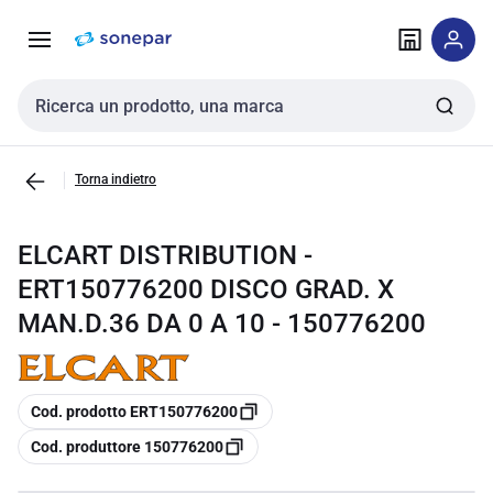
Vai alla
Vai
navigazione
alla
pagina
Cerca input
Torna indietro
ELCART DISTRIBUTION -
ERT150776200 DISCO GRAD. X
MAN.D.36 DA 0 A 10 - 150776200
copia
Cod. prodotto ERT150776200
copia
Cod. produttore 150776200