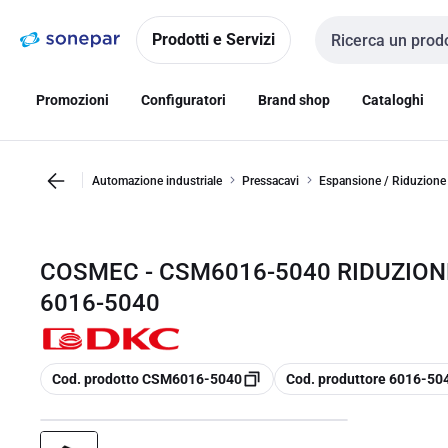
Vai alla
Vai
navigazione
alla
Prodotti e Servizi
Cerca input
pagina
Promozioni
Configuratori
Brand shop
Cataloghi
Automazione industriale
Pressacavi
Espansione / Riduzione
COSMEC - CSM6016-5040 RIDUZIONE 
6016-5040
copia
copia
Cod. prodotto CSM6016-5040
Cod. produttore 6016-50