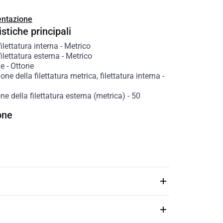
ntazione
stiche principali
filettatura interna
-
Metrico
filettatura esterna
-
Metrico
le
-
Ottone
ne della filettatura metrica, filettatura interna
-
e della filettatura esterna (metrica)
-
50
one