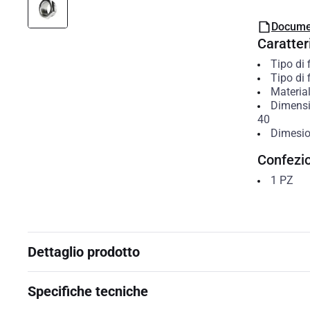
Docume
Caratteri
Tipo di 
Tipo di 
Materia
Dimensio
40
Dimesion
Confezi
1
PZ
Dettaglio prodotto
Specifiche tecniche