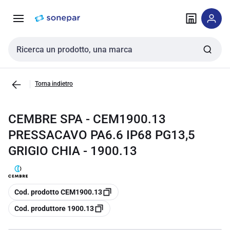
Vai alla
Vai
navigazione
alla
pagina
Cerca input
Torna indietro
CEMBRE SPA - CEM1900.13
PRESSACAVO PA6.6 IP68 PG13,5
GRIGIO CHIA - 1900.13
copia
Cod. prodotto CEM1900.13
copia
Cod. produttore 1900.13