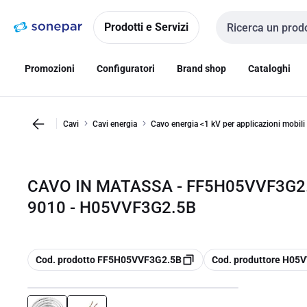
Vai alla
Vai
navigazione
alla
Prodotti e Servizi
Cerca input
pagina
Promozioni
Configuratori
Brand shop
Cataloghi
Cavi
Cavi energia
Cavo energia <1 kV per applicazioni mobili
CAVO IN MATASSA - FF5H05VVF3G2.
9010 - H05VVF3G2.5B
copia
copia
Cod. prodotto FF5H05VVF3G2.5B
Cod. produttore H05