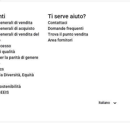
ti
Ti serve aiuto?
enerali di vendita
Contattaci
enerali di acquisto
Domande frequenti
enerali di vendita del
Trova il punto vendita
e
Area fornitori
ecesso
i qualità
er la parità di genere
o
cs
la Diversità, Equità
ostenibilità
GEEIS
Lingua