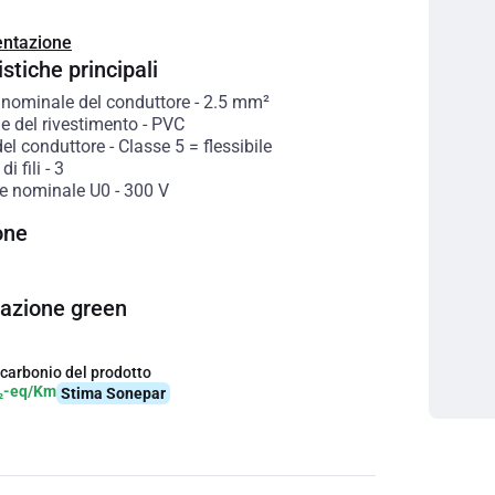
ntazione
stiche principali
 nominale del conduttore
-
2.5
mm²
e del rivestimento
-
PVC
del conduttore
-
Classe 5 = flessibile
i fili
-
3
e nominale U0
-
300
V
one
cazione green
 carbonio del prodotto
₂-eq/Km
Stima Sonepar