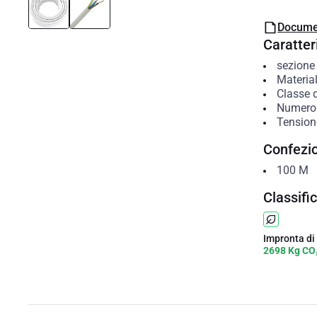
Docume
Caratteri
sezione
Material
Classe 
Numero d
Tension
Confezi
100
M
Classifi
Impronta di
2698 Kg CO