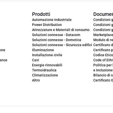
Prodotti
Documen
Automazione industriale
Condizioni g
Power Distribution
Condizioni g
Attrezzature e Materiali di consumo
Condizioni g
Soluzioni connesse - Datacom
Marketplac
Soluzioni connesse - Domotica
Modulo di r
Soluzioni connesse - Sicurezza edifici
Certificato d
ione
Illuminazione
Certificato p
Installazione civile
Codice Etic
iance
Cavi
Code of Ethi
Energie rinnovabili
Politica per 
Termoidraulica
e Inclusione
Climatizzazione
Bilancio di s
Altro
Certificato 