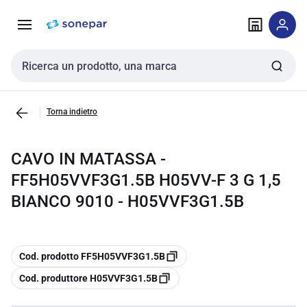
Vai alla
Vai
navigazione
alla
pagina
Cerca input
Torna indietro
CAVO IN MATASSA -
FF5H05VVF3G1.5B H05VV-F 3 G 1,5
BIANCO 9010 - H05VVF3G1.5B
copia
Cod. prodotto FF5H05VVF3G1.5B
copia
Cod. produttore H05VVF3G1.5B