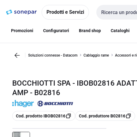
Vai alla
Vai
navigazione
alla
Prodotti e Servizi
Cerca input
pagina
Promozioni
Configuratori
Brand shop
Cataloghi
Soluzioni connesse - Datacom
Cablaggio rame
Accessori e r
BOCCHIOTTI SPA - IBOB02816 ADAT
AMP - B02816
copia
copia
Cod. prodotto IBOB02816
Cod. produttore B02816