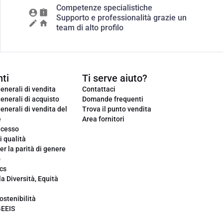
Competenze specialistiche
Supporto e professionalità grazie un
team di alto profilo
ti
Ti serve aiuto?
enerali di vendita
Contattaci
enerali di acquisto
Domande frequenti
enerali di vendita del
Trova il punto vendita
e
Area fornitori
ecesso
i qualità
er la parità di genere
o
cs
la Diversità, Equità
ostenibilità
GEEIS