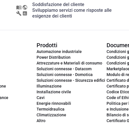
Soddisfazione del cliente
Sviluppiamo servizi come risposte alle
esigenze dei clienti
Prodotti
Documen
Automazione industriale
Condizioni g
Power Distribution
Condizioni g
Attrezzature e Materiali di consumo
Condizioni g
Soluzioni connesse - Datacom
Marketplac
Soluzioni connesse - Domotica
Modulo di r
Soluzioni connesse - Sicurezza edifici
Certificato d
ione
Illuminazione
Certificato p
Installazione civile
Codice Etic
iance
Cavi
Code of Ethi
Energie rinnovabili
Politica per 
Termoidraulica
e Inclusione
Climatizzazione
Bilancio di s
Altro
Certificato 