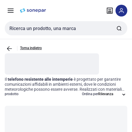
Vai alla
Vai
navigazione
alla
pagina
Cerca input
Torna indietro
Il
telefono resistente alle intemperie
è progettato per garantire
comunicazioni affidabili in ambienti esterni, dove le condizioni
meteorologiche possono essere avverse. Realizzati con materiali
robusti, questi dispositivi offrono prestazioni ottimali anche in
prodotto
Ordina per
presenza di pioggia, neve e temperature estreme. Scegliere un
telefono di questo tipo significa investire in una soluzione che
assicura la continuità operativa anche nelle situazioni più
impegnative, permettendo così di mantenere i contatti essenziali in
qualsiasi contesto lavorativo.