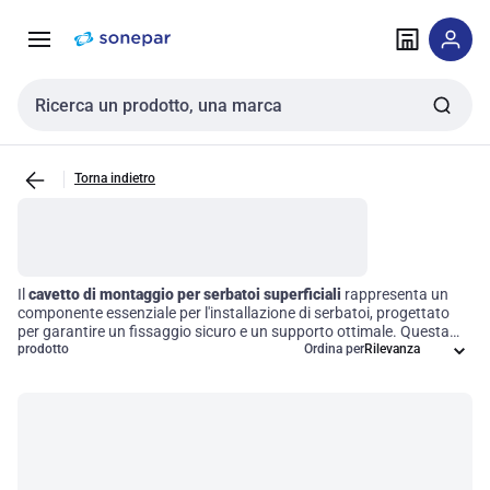
Vai alla
Vai
navigazione
alla
pagina
Cerca input
Torna indietro
Il
cavetto di montaggio per serbatoi superficiali
rappresenta un
componente essenziale per l'installazione di serbatoi, progettato
per garantire un fissaggio sicuro e un supporto ottimale. Questa
soluzione non solo assicura stabilità, ma contribuisce anche
prodotto
Ordina per
all'efficienza operativa in diverse applicazioni, rendendo il
montaggio più semplice e veloce. Utilizzare accessori di alta qualità
come questo cavetto permette di ottimizzare i processi di
installazione, migliorando la funzionalità e la durabilità del sistema
nel suo complesso.