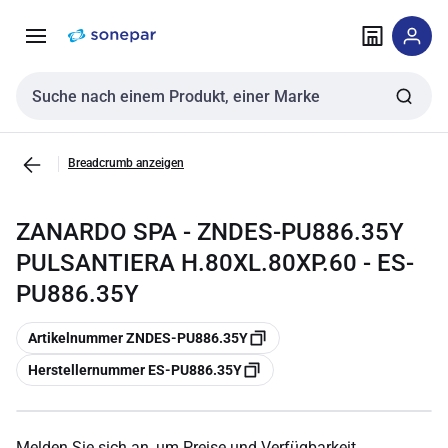
Zur
Zum
Navigation
Inhalt
springen
springen
Sucheingabe
Breadcrumb anzeigen
ZANARDO SPA - ZNDES-PU886.35Y
PULSANTIERA H.80XL.80XP.60 - ES-
PU886.35Y
Kopieren
Artikelnummer ZNDES-PU886.35Y
Kopieren
Herstellernummer ES-PU886.35Y
Melden Sie sich an, um Preise und Verfügbarkeit