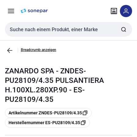
Zur
Zum
Navigation
Inhalt
springen
springen
Sucheingabe
Breadcrumb anzeigen
ZANARDO SPA - ZNDES-
PU28109/4.35 PULSANTIERA
H.100XL.280XP.90 - ES-
PU28109/4.35
Kopieren
Artikelnummer ZNDES-PU28109/4.35
Kopieren
Herstellernummer ES-PU28109/4.35