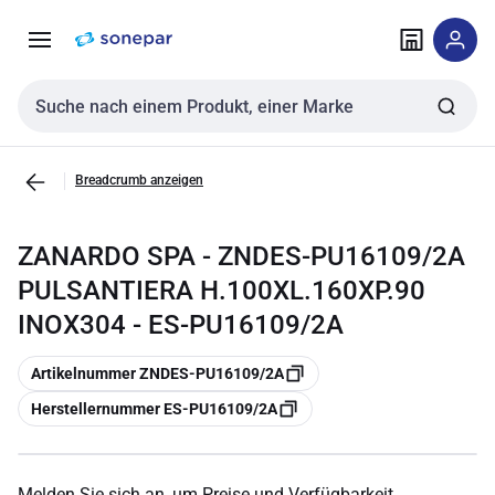
Zur
Zum
Navigation
Inhalt
springen
springen
Sucheingabe
Breadcrumb anzeigen
ZANARDO SPA - ZNDES-PU16109/2A
PULSANTIERA H.100XL.160XP.90
INOX304 - ES-PU16109/2A
Kopieren
Artikelnummer ZNDES-PU16109/2A
Kopieren
Herstellernummer ES-PU16109/2A
Melden Sie sich an, um Preise und Verfügbarkeit