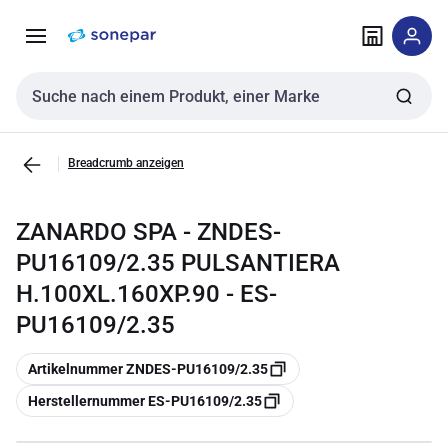
Zur
Zum
Navigation
Inhalt
springen
springen
Sucheingabe
Breadcrumb anzeigen
ZANARDO SPA - ZNDES-
PU16109/2.35 PULSANTIERA
H.100XL.160XP.90 - ES-
PU16109/2.35
Kopieren
Artikelnummer ZNDES-PU16109/2.35
Kopieren
Herstellernummer ES-PU16109/2.35