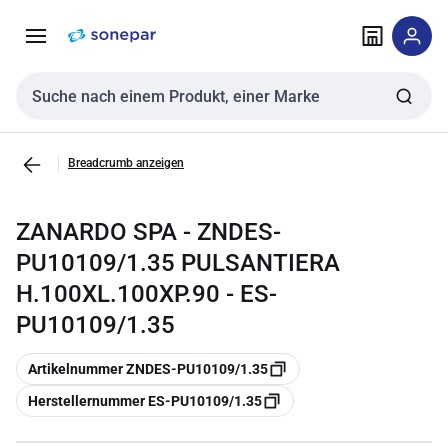
Zur
Zum
Navigation
Inhalt
springen
springen
Sucheingabe
Breadcrumb anzeigen
ZANARDO SPA - ZNDES-
PU10109/1.35 PULSANTIERA
H.100XL.100XP.90 - ES-
PU10109/1.35
Kopieren
Artikelnummer ZNDES-PU10109/1.35
Kopieren
Herstellernummer ES-PU10109/1.35