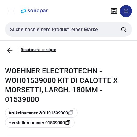
Zur
Zum
Navigation
Inhalt
springen
springen
Sucheingabe
Breadcrumb anzeigen
WOEHNER ELECTROTECHN -
WOH01539000 KIT DI CALOTTE X
MORSETTI, LARGH. 180MM -
01539000
Kopieren
Artikelnummer WOH01539000
Kopieren
Herstellernummer 01539000