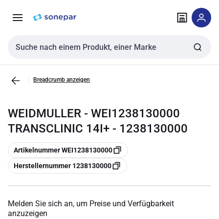
Zur
Zum
Navigation
Inhalt
springen
springen
Sucheingabe
Breadcrumb anzeigen
WEIDMULLER - WEI1238130000
TRANSCLINIC 14I+ - 1238130000
Kopieren
Artikelnummer WEI1238130000
Kopieren
Herstellernummer 1238130000
Melden Sie sich an, um Preise und Verfügbarkeit
anzuzeigen