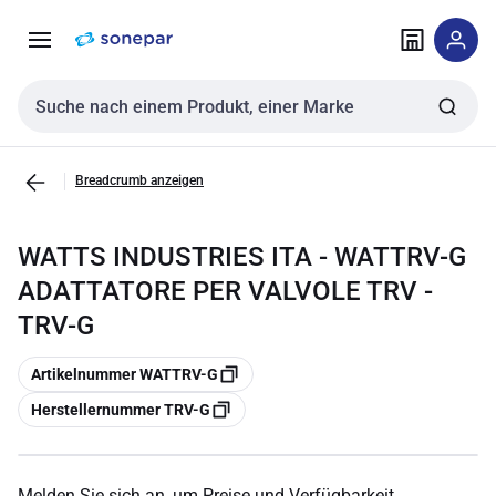
Zur
Zum
Navigation
Inhalt
springen
springen
Sucheingabe
Breadcrumb anzeigen
WATTS INDUSTRIES ITA - WATTRV-G
ADATTATORE PER VALVOLE TRV -
TRV-G
Kopieren
Artikelnummer WATTRV-G
Kopieren
Herstellernummer TRV-G
Melden Sie sich an, um Preise und Verfügbarkeit