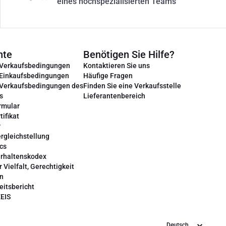
eines hochspezialisierten Teams
nte
Benötigen Sie Hilfe?
 Verkaufsbedingungen
Kontaktieren Sie uns
 Einkaufsbedingungen
Häufige Fragen
 Verkaufsbedingungen des
Finden Sie eine Verkaufsstelle
s
Lieferantenbereich
rmular
tifikat
r
rgleichstellung
cs
erhaltenskodex
r Vielfalt, Gerechtigkeit
on
eitsbericht
EEIS