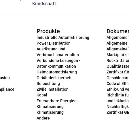
Kundschaft
Produkte
Dokume
Industrielle Automatisierung
Allgemeine
Power Distribution
Allgemeine
Ausrüstung und
Allgemeine
Verbrauchsmaterialien
Marktplatze
Verbundene Lösungen -
Rücktrittsfo
Datenkommunikation
Qualitätszer
Heimautomatisierung
Zertifikat fü
lusion
Gebäudesicherheit
Geschlechte
Beleuchtung
Code of Ethi
mpliance
Zivile Installation
Ethik-und v
Kabel
Richtlinie fü
Erneuerbare Energien
und Inklusi
Klimatisierung
Nachhaltigk
Klimatisierung
Zertifikat G
Andere