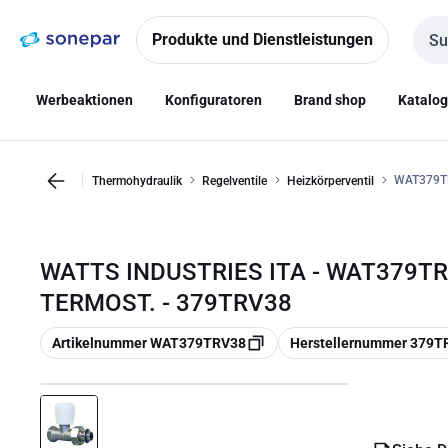
Zur
Zum
Navigation
Inhalt
Produkte und Dienstleistungen
Such
springen
springen
Werbeaktionen
Konfiguratoren
Brand shop
Katalo
WAT379T
Thermohydraulik
Regelventile
Heizkörperventil
WATTS INDUSTRIES ITA - WAT379T
TERMOST. - 379TRV38
Kopieren
Kopieren
Artikelnummer WAT379TRV38
Herstellernummer 379T