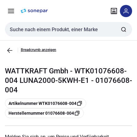
Zur
Zum
Navigation
Inhalt
springen
springen
Sucheingabe
Breadcrumb anzeigen
WATTKRAFT Gmbh - WTK01076608-
004 LUNA2000-5KWH-E1 - 01076608-
004
Kopieren
Artikelnummer WTK01076608-004
Kopieren
Herstellernummer 01076608-004
Melden Sie sich an, um Preise und Verfügbarkeit