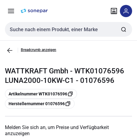
Zur
Zum
Navigation
Inhalt
springen
springen
Sucheingabe
Breadcrumb anzeigen
WATTKRAFT Gmbh - WTK01076596
LUNA2000-10KW-C1 - 01076596
Kopieren
Artikelnummer WTK01076596
Kopieren
Herstellernummer 01076596
Melden Sie sich an, um Preise und Verfügbarkeit
anzuzeigen