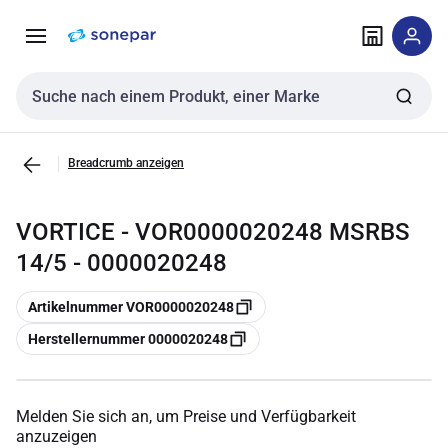
Zur
Zum
Navigation
Inhalt
springen
springen
Sucheingabe
Breadcrumb anzeigen
VORTICE - VOR0000020248 MSRBS
14/5 - 0000020248
Kopieren
Artikelnummer VOR0000020248
Kopieren
Herstellernummer 0000020248
Melden Sie sich an, um Preise und Verfügbarkeit
anzuzeigen