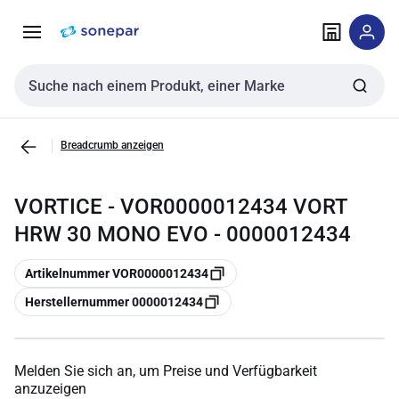
Zur
Zum
Navigation
Inhalt
springen
springen
Sucheingabe
Breadcrumb anzeigen
VORTICE - VOR0000012434 VORT
HRW 30 MONO EVO - 0000012434
Kopieren
Artikelnummer VOR0000012434
Kopieren
Herstellernummer 0000012434
Melden Sie sich an, um Preise und Verfügbarkeit
anzuzeigen