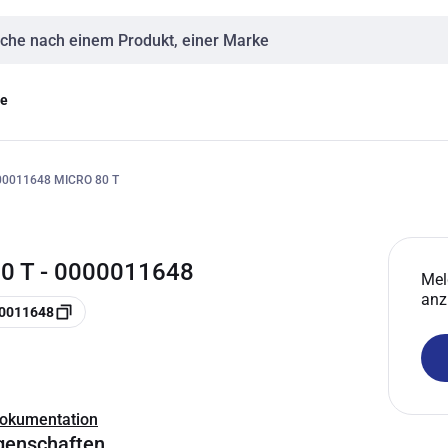
eingabe
ge
0011648 MICRO 80 T
0 T - 0000011648
Mel
anz
00011648
Dokumentation
genschaften