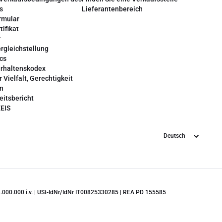
s
Lieferantenbereich
rmular
tifikat
r
rgleichstellung
cs
erhaltenskodex
r Vielfalt, Gerechtigkeit
on
eitsbericht
EEIS
Sprache
 28.000.000 i.v. | USt-IdNr/IdNr IT00825330285 | REA PD 155585