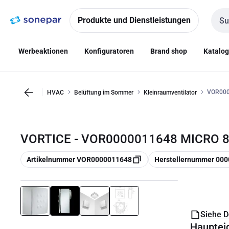
Zur
Zum
Navigation
Inhalt
Produkte und Dienstleistungen
Such
springen
springen
Werbeaktionen
Konfiguratoren
Brand shop
Katalo
VOR000
HVAC
Belüftung im Sommer
Kleinraumventilator
VORTICE - VOR0000011648 MICRO 8
Kopieren
Kopieren
Artikelnummer VOR0000011648
Herstellernummer 00
Siehe 
Hauptei