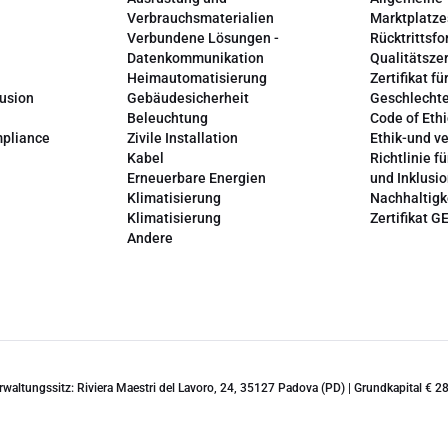
Verbrauchsmaterialien
Marktplatze
Verbundene Lösungen -
Rücktrittsfo
Datenkommunikation
Qualitätszer
Heimautomatisierung
Zertifikat fü
lusion
Gebäudesicherheit
Geschlechte
Beleuchtung
Code of Ethi
mpliance
Zivile Installation
Ethik-und v
Kabel
Richtlinie fü
Erneuerbare Energien
und Inklusi
Klimatisierung
Nachhaltigk
Klimatisierung
Zertifikat G
Andere
erwaltungssitz: Riviera Maestri del Lavoro, 24, 35127 Padova (PD) | Grundkapital €