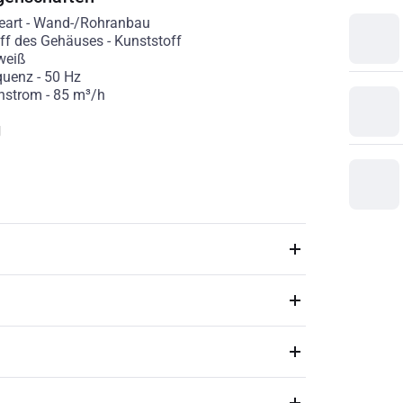
eart
-
Wand-/Rohranbau
ff des Gehäuses
-
Kunststoff
weiß
quenz
-
50
Hz
nstrom
-
85
m³/h
g