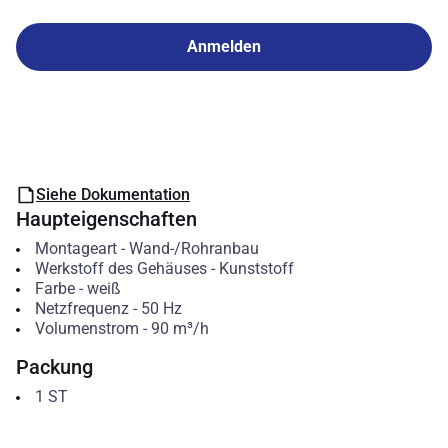
Anmelden
Siehe Dokumentation
Haupteigenschaften
Montageart
-
Wand-/Rohranbau
Werkstoff des Gehäuses
-
Kunststoff
Farbe
-
weiß
Netzfrequenz
-
50
Hz
Volumenstrom
-
90
m³/h
Packung
1
ST