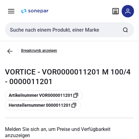
Zur
Zum
Navigation
Inhalt
springen
springen
Sucheingabe
Breadcrumb anzeigen
VORTICE - VOR0000011201 M 100/4
- 0000011201
Kopieren
Artikelnummer VOR0000011201
Kopieren
Herstellernummer 0000011201
Melden Sie sich an, um Preise und Verfügbarkeit
anzuzeigen