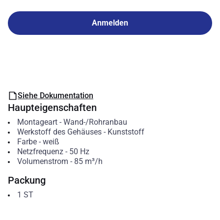
Anmelden
Siehe Dokumentation
Haupteigenschaften
Montageart
-
Wand-/Rohranbau
Werkstoff des Gehäuses
-
Kunststoff
Farbe
-
weiß
Netzfrequenz
-
50
Hz
Volumenstrom
-
85
m³/h
Packung
1
ST