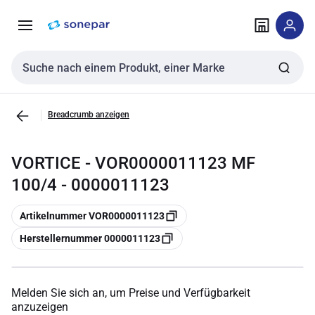
Zur
Zum
Navigation
Inhalt
springen
springen
Sucheingabe
Breadcrumb anzeigen
VORTICE - VOR0000011123 MF
100/4 - 0000011123
Kopieren
Artikelnummer VOR0000011123
Kopieren
Herstellernummer 0000011123
Melden Sie sich an, um Preise und Verfügbarkeit
anzuzeigen