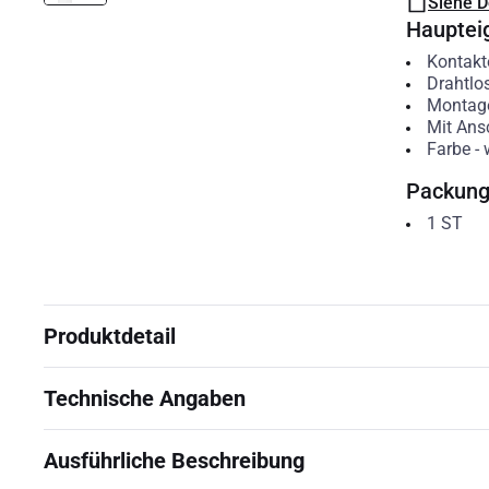
Siehe 
Hauptei
Kontakt
Drahtlo
Montag
Mit Ans
Farbe
-
Packun
1
ST
Produktdetail
Technische Angaben
Ausführliche Beschreibung