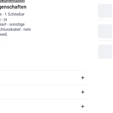
Dokumentation
genschaften
e
-
1 Schließer
s
-
ja
eart
-
sonstige
chlusskabel
-
nein
weiß
g