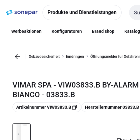
Zur
Zum
Navigation
Inhalt
Produkte und Dienstleistungen
Such
springen
springen
Werbeaktionen
Konfiguratoren
Brand shop
Katalo
Gebäudesicherheit
Eindringen
Öffnungsmelder für Gefahre
VIMAR SPA - VIW03833.B BY-ALARM
BIANCO - 03833.B
Kopieren
Kopieren
Artikelnummer VIW03833.B
Herstellernummer 03833.B