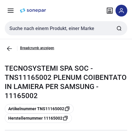
Zur
Zum
Navigation
Inhalt
springen
springen
Sucheingabe
Breadcrumb anzeigen
TECNOSYSTEMI SPA SOC -
TNS11165002 PLENUM COIBENTATO
IN LAMIERA PER SAMSUNG -
11165002
Kopieren
Artikelnummer TNS11165002
Kopieren
Herstellernummer 11165002