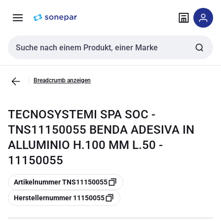
Zur
Zum
Navigation
Inhalt
springen
springen
Sucheingabe
Breadcrumb anzeigen
TECNOSYSTEMI SPA SOC -
TNS11150055 BENDA ADESIVA IN
ALLUMINIO H.100 MM L.50 -
11150055
Kopieren
Artikelnummer TNS11150055
Kopieren
Herstellernummer 11150055