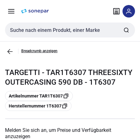
Zur
Zum
Navigation
Inhalt
springen
springen
Sucheingabe
Breadcrumb anzeigen
TARGETTI - TAR1T6307 THREESIXTY
OUTERCASING 590 DB - 1T6307
Kopieren
Artikelnummer TAR1T6307
Kopieren
Herstellernummer 1T6307
Melden Sie sich an, um Preise und Verfügbarkeit
anzuzeigen