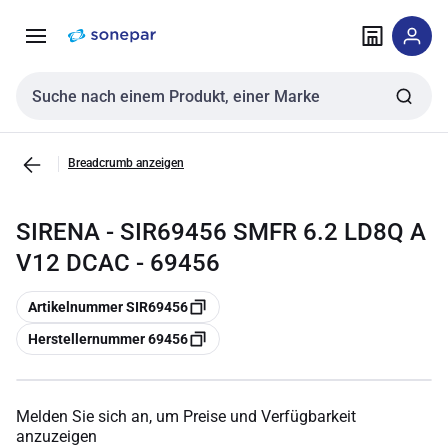
Zur
Zum
Navigation
Inhalt
springen
springen
Sucheingabe
Breadcrumb anzeigen
SIRENA - SIR69456 SMFR 6.2 LD8Q A
V12 DCAC - 69456
Kopieren
Artikelnummer SIR69456
Kopieren
Herstellernummer 69456
Melden Sie sich an, um Preise und Verfügbarkeit
anzuzeigen