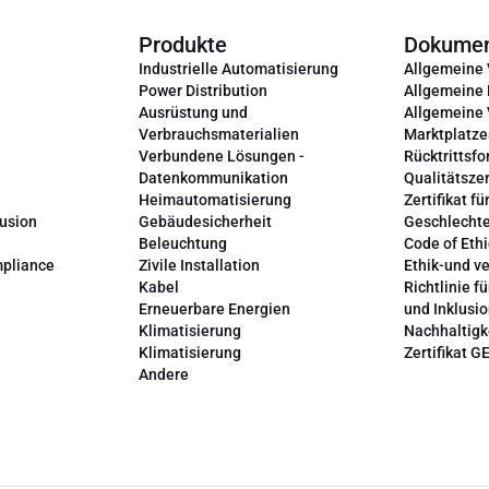
Produkte
Dokume
Industrielle Automatisierung
Allgemeine
Power Distribution
Allgemeine
Ausrüstung und
Allgemeine
Verbrauchsmaterialien
Marktplatze
Verbundene Lösungen -
Rücktrittsfo
Datenkommunikation
Qualitätszer
Heimautomatisierung
Zertifikat fü
lusion
Gebäudesicherheit
Geschlechte
Beleuchtung
Code of Ethi
mpliance
Zivile Installation
Ethik-und v
Kabel
Richtlinie fü
Erneuerbare Energien
und Inklusi
Klimatisierung
Nachhaltigk
Klimatisierung
Zertifikat G
Andere