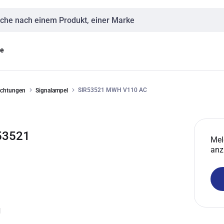
eingabe
ge
SIR53521 MWH V110 AC
ichtungen
Signalampel
53521
Mel
anz
g