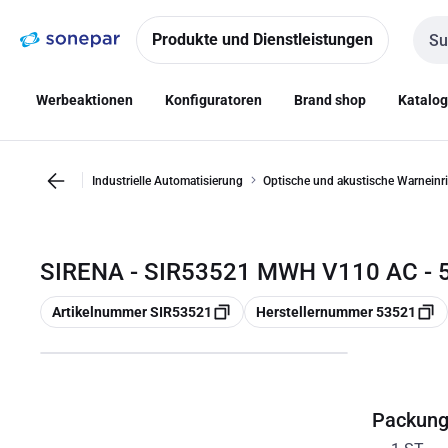
Zur
Zum
Navigation
Inhalt
Produkte und Dienstleistungen
Such
springen
springen
Werbeaktionen
Konfiguratoren
Brand shop
Katalo
Industrielle Automatisierung
Optische und akustische Warneinr
SIRENA - SIR53521 MWH V110 AC - 
Kopieren
Kopieren
Artikelnummer SIR53521
Herstellernummer 53521
Packun