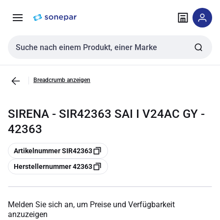
Zur
Zum
Navigation
Inhalt
springen
springen
Sucheingabe
Breadcrumb anzeigen
SIRENA - SIR42363 SAI I V24AC GY -
42363
Kopieren
Artikelnummer SIR42363
Kopieren
Herstellernummer 42363
Melden Sie sich an, um Preise und Verfügbarkeit
anzuzeigen