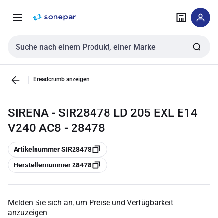
Zur
Zum
Navigation
Inhalt
springen
springen
Sucheingabe
Breadcrumb anzeigen
SIRENA - SIR28478 LD 205 EXL E14
V240 AC8 - 28478
Kopieren
Artikelnummer SIR28478
Kopieren
Herstellernummer 28478
Melden Sie sich an, um Preise und Verfügbarkeit
anzuzeigen