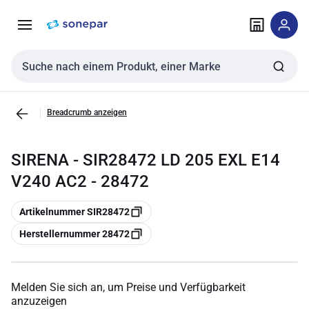
Zur
Zum
Navigation
Inhalt
springen
springen
Sucheingabe
Breadcrumb anzeigen
SIRENA - SIR28472 LD 205 EXL E14
V240 AC2 - 28472
Kopieren
Artikelnummer SIR28472
Kopieren
Herstellernummer 28472
Melden Sie sich an, um Preise und Verfügbarkeit
anzuzeigen