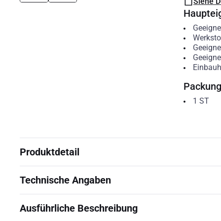
Siehe 
Hauptei
Geeigne
Werksto
Geeigne
Geeigne
Einbauh
Packun
1
ST
Produktdetail
Technische Angaben
Ausführliche Beschreibung