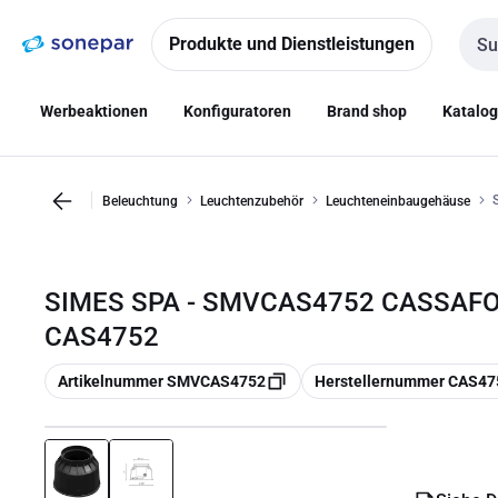
Zur
Zum
Navigation
Inhalt
Produkte und Dienstleistungen
Such
springen
springen
Werbeaktionen
Konfiguratoren
Brand shop
Katalo
Beleuchtung
Leuchtenzubehör
Leuchteneinbaugehäuse
SIMES SPA - SMVCAS4752 CASSAFO
CAS4752
Kopieren
Kopieren
Artikelnummer SMVCAS4752
Herstellernummer CAS47