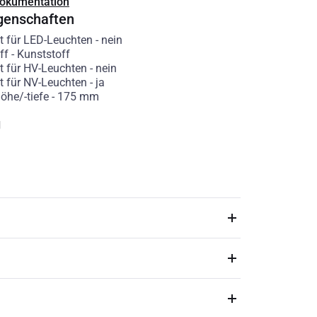
Dokumentation
genschaften
t für LED-Leuchten
-
nein
ff
-
Kunststoff
t für HV-Leuchten
-
nein
t für NV-Leuchten
-
ja
öhe/-tiefe
-
175
mm
g