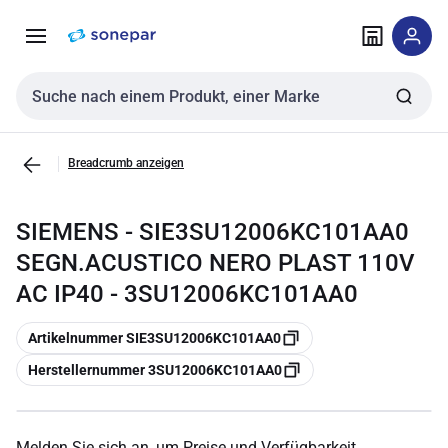
Zur
Zum
Navigation
Inhalt
springen
springen
Sucheingabe
Breadcrumb anzeigen
SIEMENS - SIE3SU12006KC101AA0
SEGN.ACUSTICO NERO PLAST 110V
AC IP40 - 3SU12006KC101AA0
Kopieren
Artikelnummer SIE3SU12006KC101AA0
Kopieren
Herstellernummer 3SU12006KC101AA0
Melden Sie sich an, um Preise und Verfügbarkeit