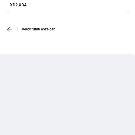
XD2,XD4
Breadcrumb anzeigen