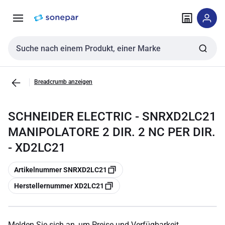
Zur
Zum
Navigation
Inhalt
springen
springen
Sucheingabe
Breadcrumb anzeigen
SCHNEIDER ELECTRIC - SNRXD2LC21
MANIPOLATORE 2 DIR. 2 NC PER DIR.
- XD2LC21
Kopieren
Artikelnummer SNRXD2LC21
Kopieren
Herstellernummer XD2LC21
Melden Sie sich an, um Preise und Verfügbarkeit