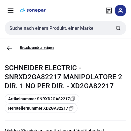
Zur
Zum
Navigation
Inhalt
springen
springen
Sucheingabe
Breadcrumb anzeigen
SCHNEIDER ELECTRIC -
SNRXD2GA82217 MANIPOLATORE 2
DIR. 1 NO PER DIR. - XD2GA82217
Kopieren
Artikelnummer SNRXD2GA82217
Kopieren
Herstellernummer XD2GA82217
Melden Sie sich an, um Preise und Verfügbarkeit