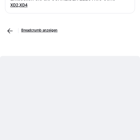
XD2,XD4
Breadcrumb anzeigen