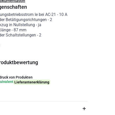
Dokumentation
genschaften
ngsbetriebsstrom Ie bei AC-21
-
10
A
der Betätigungsrichtungen
-
2
kzug in Nullstellung
-
ja
klänge
-
87
mm
der Schaltstellungen
-
2
g
roduktbewertung
ruck von Produkten
uivalent
Lieferantenerklärung