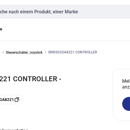
eingabe
ge
SNRXD2GA8221 CONTROLLER
Steuerschalter, Joystick
221 CONTROLLER -
Mel
anz
2GA8221