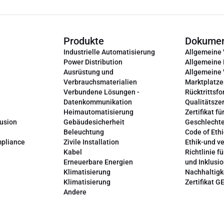
Produkte
Dokume
Industrielle Automatisierung
Allgemeine
Power Distribution
Allgemeine
Ausrüstung und
Allgemeine
Verbrauchsmaterialien
Marktplatze
Verbundene Lösungen -
Rücktrittsfo
Datenkommunikation
Qualitätszer
Heimautomatisierung
Zertifikat fü
lusion
Gebäudesicherheit
Geschlechte
Beleuchtung
Code of Ethi
mpliance
Zivile Installation
Ethik-und v
Kabel
Richtlinie fü
Erneuerbare Energien
und Inklusi
Klimatisierung
Nachhaltigk
Klimatisierung
Zertifikat G
Andere