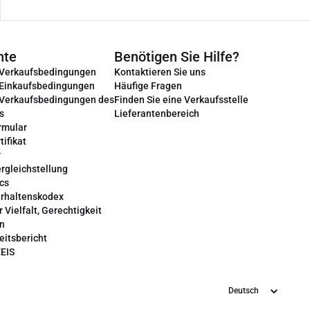
nte
Benötigen Sie Hilfe?
 Verkaufsbedingungen
Kontaktieren Sie uns
 Einkaufsbedingungen
Häufige Fragen
 Verkaufsbedingungen des
Finden Sie eine Verkaufsstelle
s
Lieferantenbereich
rmular
tifikat
r
rgleichstellung
cs
erhaltenskodex
r Vielfalt, Gerechtigkeit
on
eitsbericht
EEIS
Sprache