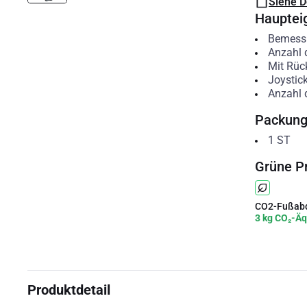
Siehe 
Hauptei
Bemessu
Anzahl 
Mit Rüc
Joystic
Anzahl 
Packun
1
ST
Grüne P
CO2-Fußabd
3 kg CO₂-Äq
Produktdetail