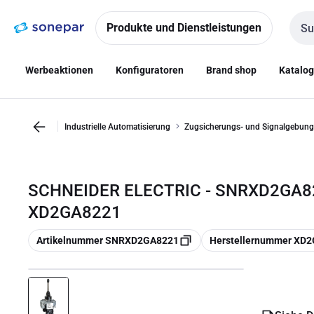
Zur
Zum
Navigation
Inhalt
Produkte und Dienstleistungen
Such
springen
springen
Werbeaktionen
Konfiguratoren
Brand shop
Katalo
Industrielle Automatisierung
Zugsicherungs- und Signalgebung
SCHNEIDER ELECTRIC - SNRXD2GA8
XD2GA8221
Kopieren
Kopieren
Artikelnummer SNRXD2GA8221
Herstellernummer XD