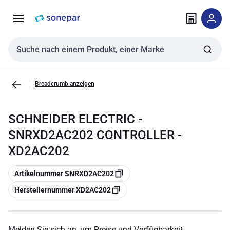
Zur
Zum
Navigation
Inhalt
springen
springen
Sucheingabe
Breadcrumb anzeigen
SCHNEIDER ELECTRIC -
SNRXD2AC202 CONTROLLER -
XD2AC202
Kopieren
Artikelnummer SNRXD2AC202
Kopieren
Herstellernummer XD2AC202
Melden Sie sich an, um Preise und Verfügbarkeit