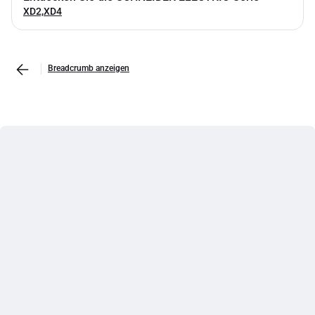
XD2,XD4
Breadcrumb anzeigen