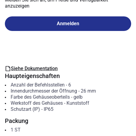
anzuzeigen
Anmelden
Siehe Dokumentation
Haupteigenschaften
Anzahl der Befehlsstellen
-
6
Innendurchmesser der Öffnung
-
26
mm
Farbe des Gehäuseoberteils
-
gelb
Werkstoff des Gehäuses
-
Kunststoff
Schutzart (IP)
-
IP65
Packung
1
ST