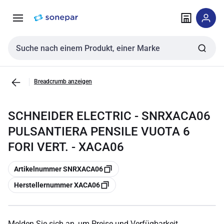
Zur
Zum
Navigation
Inhalt
springen
springen
Sucheingabe
Breadcrumb anzeigen
SCHNEIDER ELECTRIC - SNRXACA06
PULSANTIERA PENSILE VUOTA 6
FORI VERT. - XACA06
Kopieren
Artikelnummer SNRXACA06
Kopieren
Herstellernummer XACA06
Melden Sie sich an, um Preise und Verfügbarkeit