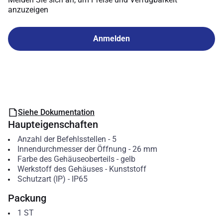
anzuzeigen
Anmelden
Siehe Dokumentation
Haupteigenschaften
Anzahl der Befehlsstellen
-
5
Innendurchmesser der Öffnung
-
26
mm
Farbe des Gehäuseoberteils
-
gelb
Werkstoff des Gehäuses
-
Kunststoff
Schutzart (IP)
-
IP65
Packung
1
ST