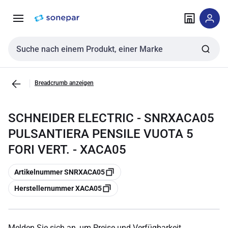
Zur
Zum
Navigation
Inhalt
springen
springen
Sucheingabe
Breadcrumb anzeigen
SCHNEIDER ELECTRIC - SNRXACA05
PULSANTIERA PENSILE VUOTA 5
FORI VERT. - XACA05
Kopieren
Artikelnummer SNRXACA05
Kopieren
Herstellernummer XACA05
Melden Sie sich an, um Preise und Verfügbarkeit