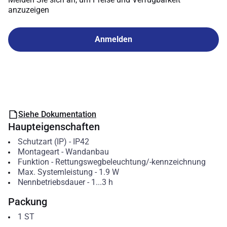
anzuzeigen
Anmelden
Siehe Dokumentation
Haupteigenschaften
Schutzart (IP)
-
IP42
Montageart
-
Wandanbau
Funktion
-
Rettungswegbeleuchtung/-kennzeichnung
Max. Systemleistung
-
1.9
W
Nennbetriebsdauer
-
1...3
h
Packung
1
ST