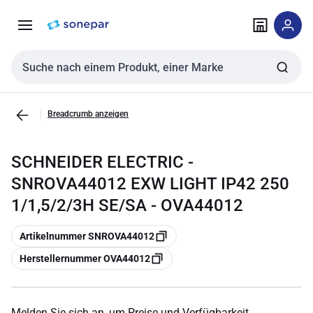
Zur
Zum
Navigation
Inhalt
springen
springen
Sucheingabe
Breadcrumb anzeigen
SCHNEIDER ELECTRIC -
SNROVA44012 EXW LIGHT IP42 250
1/1,5/2/3H SE/SA - OVA44012
Kopieren
Artikelnummer SNROVA44012
Kopieren
Herstellernummer OVA44012
Melden Sie sich an, um Preise und Verfügbarkeit