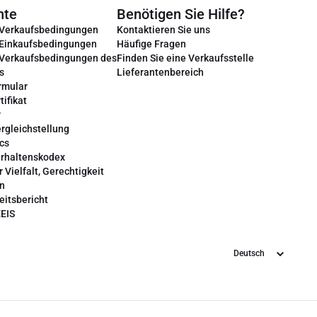
nte
Benötigen Sie Hilfe?
 Verkaufsbedingungen
Kontaktieren Sie uns
 Einkaufsbedingungen
Häufige Fragen
 Verkaufsbedingungen des
Finden Sie eine Verkaufsstelle
s
Lieferantenbereich
rmular
tifikat
r
rgleichstellung
cs
erhaltenskodex
r Vielfalt, Gerechtigkeit
on
eitsbericht
EEIS
Sprache