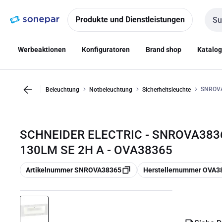
Zur
Zum
Navigation
Inhalt
Produkte und Dienstleistungen
Such
springen
springen
Werbeaktionen
Konfiguratoren
Brand shop
Katalo
SNROVA
Beleuchtung
Notbeleuchtung
Sicherheitsleuchte
SCHNEIDER ELECTRIC - SNROVA383
130LM SE 2H A - OVA38365
Kopieren
Kopieren
Artikelnummer SNROVA38365
Herstellernummer OVA3