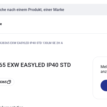
eingabe
ge
38365 EXW EASYLED IP40 STD 130LM SE 2H A
65 EXW EASYLED IP40 STD
Mel
anz
8365