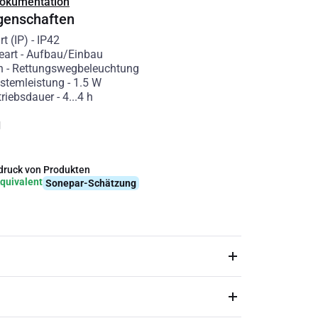
Dokumentation
genschaften
t (IP)
-
IP42
eart
-
Aufbau/Einbau
n
-
Rettungswegbeleuchtung
stemleistung
-
1.5
W
riebsdauer
-
4...4
h
g
ruck von Produkten
quivalent
Sonepar-Schätzung