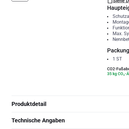
Siehe 
Hauptei
Schutzar
Montag
Funktio
Max. Sy
Nennbet
Packun
1
ST
CO2-Fußabd
35 kg CO₂-Ä
Produktdetail
Technische Angaben