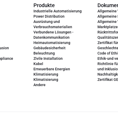
Produkte
Dokume
Industrielle Automatisierung
Allgemeine
Power Distribution
Allgemeine
Ausrüstung und
Allgemeine
Verbrauchsmaterialien
Marktplatze
Verbundene Lösungen -
Rücktrittsfo
Datenkommunikation
Qualitätszer
Heimautomatisierung
Zertifikat fü
lusion
Gebäudesicherheit
Geschlechte
Beleuchtung
Code of Ethi
mpliance
Zivile Installation
Ethik-und v
Kabel
Richtlinie fü
Erneuerbare Energien
und Inklusi
Klimatisierung
Nachhaltigk
Klimatisierung
Zertifikat G
Andere