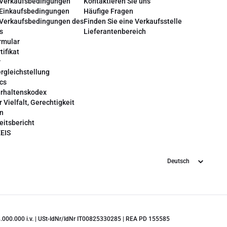
 Verkaufsbedingungen
Kontaktieren Sie uns
 Einkaufsbedingungen
Häufige Fragen
 Verkaufsbedingungen des
Finden Sie eine Verkaufsstelle
s
Lieferantenbereich
rmular
tifikat
r
rgleichstellung
cs
erhaltenskodex
r Vielfalt, Gerechtigkeit
on
eitsbericht
EEIS
Sprache
 28.000.000 i.v. | USt-IdNr/IdNr IT00825330285 | REA PD 155585