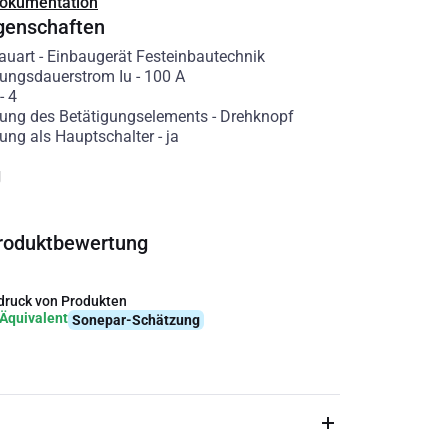
Dokumentation
genschaften
auart
-
Einbaugerät Festeinbautechnik
ungsdauerstrom Iu
-
100
A
-
4
ung des Betätigungselements
-
Drehknopf
ung als Hauptschalter
-
ja
g
roduktbewertung
ruck von Produkten
Äquivalent
Sonepar-Schätzung