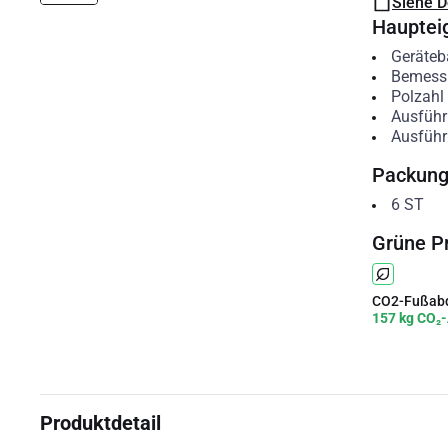
Siehe 
Hauptei
Geräteb
Bemess
Polzahl
Ausführ
Ausführ
Packun
6
ST
Grüne P
CO2-Fußabd
157 kg CO₂-
Produktdetail