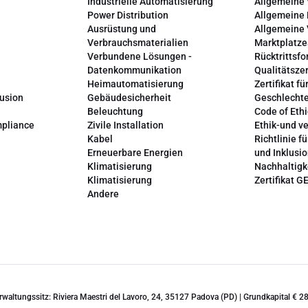
Industrielle Automatisierung
Allgemeine
Power Distribution
Allgemeine
Ausrüstung und
Allgemeine
Verbrauchsmaterialien
Marktplatze
Verbundene Lösungen -
Rücktrittsfo
Datenkommunikation
Qualitätszer
Heimautomatisierung
Zertifikat fü
lusion
Gebäudesicherheit
Geschlechte
Beleuchtung
Code of Ethi
mpliance
Zivile Installation
Ethik-und v
Kabel
Richtlinie fü
Erneuerbare Energien
und Inklusi
Klimatisierung
Nachhaltigk
Klimatisierung
Zertifikat G
Andere
erwaltungssitz: Riviera Maestri del Lavoro, 24, 35127 Padova (PD) | Grundkapital €