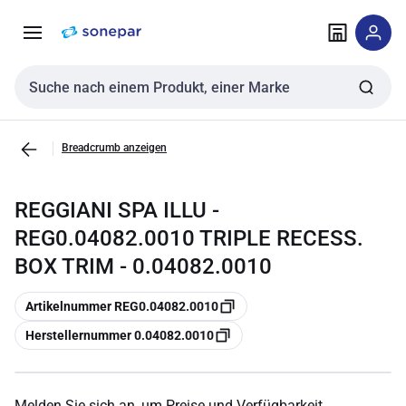
Zur
Zum
Navigation
Inhalt
springen
springen
Sucheingabe
Breadcrumb anzeigen
REGGIANI SPA ILLU -
REG0.04082.0010 TRIPLE RECESS.
BOX TRIM - 0.04082.0010
Kopieren
Artikelnummer REG0.04082.0010
Kopieren
Herstellernummer 0.04082.0010
Melden Sie sich an, um Preise und Verfügbarkeit