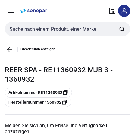
Zur
Zum
Navigation
Inhalt
springen
springen
Sucheingabe
Breadcrumb anzeigen
REER SPA - RE11360932 MJB 3 -
1360932
Kopieren
Artikelnummer RE11360932
Kopieren
Herstellernummer 1360932
Melden Sie sich an, um Preise und Verfügbarkeit
anzuzeigen