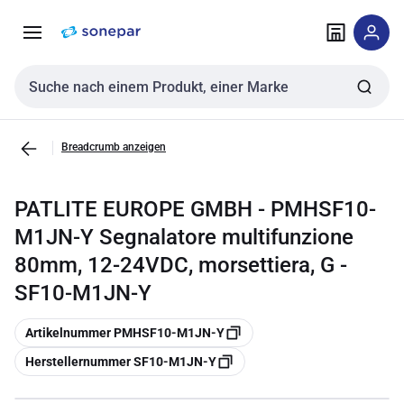
Zur
Zum
Navigation
Inhalt
springen
springen
Sucheingabe
Breadcrumb anzeigen
PATLITE EUROPE GMBH - PMHSF10-
M1JN-Y Segnalatore multifunzione
80mm, 12-24VDC, morsettiera, G -
SF10-M1JN-Y
Kopieren
Artikelnummer PMHSF10-M1JN-Y
Kopieren
Herstellernummer SF10-M1JN-Y